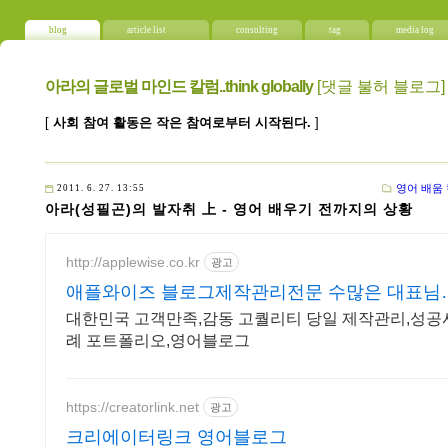
blog
article list
consulting
tag
media log
아라의 글로벌 마인드 칼럼..think globally
[댓글 불허 블로그]
[
사회 참여 활동은 작은 참여로부터 시작된다.
]
영어 배움
2011. 6. 27. 13:55
아라(성필곤)의 발자취 上 - 영어 배우기 전까지의 상황
http://applewise.co.kr
광고
애플와이즈 블로그제작관리전문 수많은 대표님
의 선택
대한민국 고객만족,감동 고퀄리티 당일 제작관리,성공
례 포트폴리오,영어블로그
https://creatorlink.net
광고
크리에이터링크 영어블로그