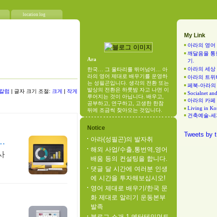
location log
My Link
아라의 영어
깨달음을 통
Ara
기.
아라의 세상
한국… 그 울타리를 뛰어넘어… 아
라의 영어 제대로 배우기를 운영하
아라의 트위
는 성필곤입니다. 생각의 전환 또는
페북-아라의
발상의 전환은 하룻밤 자고 나면 이
 칼럼
| 글자 크기 조절:
크게
|
작게
Socialnet an
루어지는 것이 아닙니다. 배우고,
아라의 카페
공부하고, 연구하고, 고생한 한참
Living in Ko
뒤에 조금씩 찾아오는 것입니다.
건축예술-세
Notice
Tweets by t
아라(성필곤)의 발자취
들
해외 사업/수출,통번역,영어
사
배움 등의 컨설팅을 합니다.
댓글 달 시간에 여러분 인생
에 시간을 투자해보십시오!
영어 제대로 배우기/한국 문
화 제대로 알리기 운동본부
발족
블로그 소개 1-엔터테인먼트