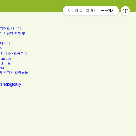
아라의 글로벌 마인드 칼럼..think globally
구독하기
 제대로 배우기
한 진정한 행복 찾
 바꾸기
터
 영어제대로배우기
d mobile
 글 모음
rea
계 각지의 건축물들
hinklogically