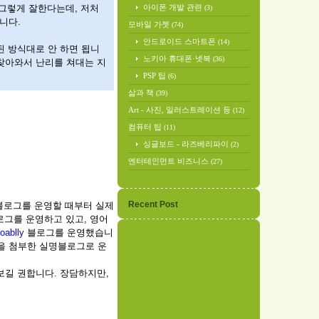
 그렇게 잘한다는데, 저처
아이폰 개발 관련
(3)
니다.
모바일 가젯
(74)
안드로이드 스마트폰
(14)
된 방식대로 안 하면 됩니
노키아 휴대폰·넷북
(36)
 찾아와서 난리를 쳐대는 지
PSP 팁
(6)
삶과 책
(39)
Art - 사진, 일러스트레이션 등
(12)
컴퓨터 팁
(11)
싱글보드 - 라즈베리파이
(2)
엔터테인먼트 비즈니스
(27)
Recent Post
 블로그를 운영할 때부터 실제
그를 운영하고 있고, 영어
ablly
블로그를 운영했습니
진을 첨부한 실명블로그로 운
보길 권합니다. 장담하지만,