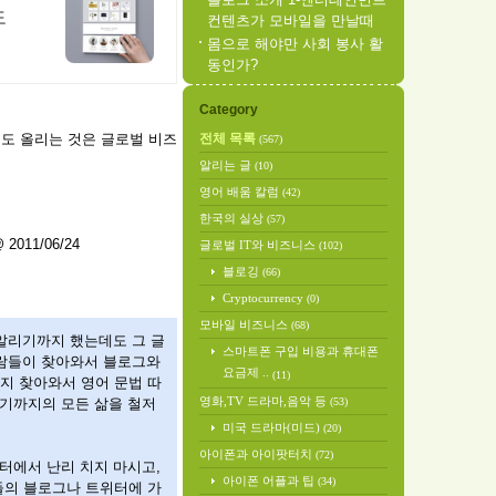
도
컨텐츠가 모바일을 만날때
몸으로 해야만 사회 봉사 활
동인가?
Category
에도 올리는 것은 글로벌 비즈
전체 목록
(567)
알리는 글
(10)
영어 배움 칼럼
(42)
한국의 실상
(57)
 2011/06/24
글로벌 IT와 비즈니스
(102)
블로깅
(66)
Cryptocurrency
(0)
모바일 비즈니스
(68)
알리기까지 했는데도 그 글
스마트폰 구입 비용과 휴대폰
사람들이 찾아와서 블로그와
요금제 ..
(11)
지 찾아와서 영어 문법 따
영화,TV 드라마,음악 등
우기까지의 모든 삶을 철저
(53)
미국 드라마(미드)
(20)
아이폰과 아이팟터치
(72)
터에서 난리 치지 마시고,
아이폰 어플과 팁
(34)
들의 블로그나 트위터에 가