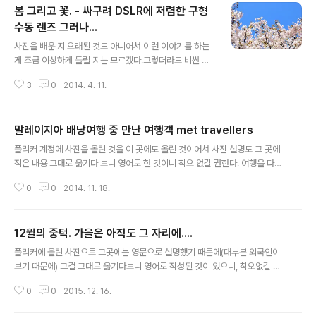
봄 그리고 꽃. - 싸구려 DSLR에 저렴한 구형
수동 렌즈 그러나...
글 내용
사진을 배운 지 오래된 것도 아니어서 이런 이야기를 하는
게 조금 이상하게 들릴 지는 모르겠다.그렇더라도 비싼 카
메라에 비싼 렌즈가 좋은(멋진) 사진을 찍어줄 거라는 생각
3
0
2014. 4. 11.
을 하는 것 같아서 아직 부족한 사진이지만, 올려본다. 현재
는 블로그 활동을 하지도 않고 있는 상황이고, (물론 아라의
영어 제대로 배우기 블로그에서는 새로운 글은 안 적더라
말레이지아 배낭여행 중 만난 여행객 met travellers
도 질문에 대한 답을 꾸준히 하고 있다.) 사진은 여기가 아
글 내용
닌 플리커라는 해외 사진 커뮤니티 사이트에만 올리고 있
플리커 계정에 사진을 올린 것을 이 곳에도 올린 것이어서 사진 설명도 그 곳에
으니, 착오 없길 권한다. 2년전쯤 번들 렌즈를 포함한 니콘
적은 내용 그대로 옮기다 보니 영어로 한 것이니 착오 없길 권한다. 여행을 다니
D70 DSLR을 30만원 정도에 다른 사람에게 샀었다. 지금
다 보면, 많은 사람을 만나게 되지만, 내성적인 성격인 탓에 그렇게 많은 여행객
은 니콘 D70이 10만원 수준으로 번들 렌즈까지 빼면, 10
0
0
2014. 11. 18.
과 이야기를 나누진 않는다. 물론 지금은 내성적인 성격이어서라기 보다는 여행
만원 이하 수준이라고 보면 된다. 그리고 사용된 렌즈는 구
을 오래 다니다 보면, 여러 사람을 만나게 되는데, 성격이 까칠한 면이 있다 보
형 수동 렌즈로 ..
니, 매너 없는 사람과는 별로 (전혀) 이야기를 나누고 싶은 생각이 들지 않는다.
12월의 중턱. 가을은 아직도 그 자리에....
그래서 사람과 거리를 두다 보니 친해질 기회를 놓친 것이라고 할 수 있다. 그래
글 내용
도 아래에 소개된 사진과 몇몇 다른 여행객은 꽤 많은 시간 동안 이야기를 나어
플리커에 올린 사진으로 그곳에는 영문으로 설명했기 때문에(대부분 외국인이
서 서로를 조금은 알게 되었는데, (물론 그렇다고 남의 사생활에 대해서는 묻지
보기 때문에) 그걸 그대로 옮기다보니 영어로 작성된 것이 있으니, 착오없길 권
도 않고..
한다. Autumn is still here in Daegu, Korea. It's halfway through Dec
0
0
2015. 12. 16.
ember but Winter hasn't arrived yet. We are still not that much wo
rry about global warming, aren't we? 12일 저녁에 국채보상운동 공원에