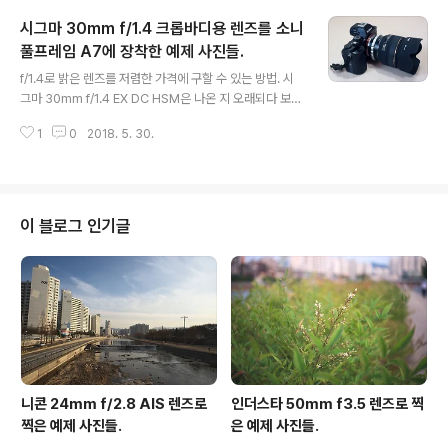
서 찍은 사진. 비오기 전이어서 나무에 잎들이 많이 붙어있었다. 위 사진은 소니
시그마 30mm f/1.4 크롭바디용 렌즈를 소니
A7 미러리스에 어댑터를 사용해 캐논 Canon FD 50mm f1.4 구형 수동 렌즈
를 사용했다. 저녁이고, 보케(배경 날림)을 돋보이게 하기 위..
풀프레임 A7에 장착한 예제 사진들.
글 내용
f/1.4로 밝은 렌즈를 저렴한 가격에 구할 수 있는 방법. 시
그마 30mm f/1.4 EX DC HSM은 나온 지 오래되다 보
니, 중고로 제법 저렴하게 구할 수 있는데, 렌즈 상태나 구
1
0
2018. 5. 30.
성 품에 따라 가격 차이는 있지만, 대체로 니콘마운트라면
11~16만원에 구할 수 있다. 물론 캐논이나 알파 등은 조금
더 될 수도 있다.최근에 나온(즉, 신형 버전?) 제품이나 소
니 이마운트(넥스) 용은 꽤 비싸서 24~30만원 이상 정도
되는 듯 하다. 중고여서 가격이 천차만별일 수 있으나, 렌즈
이 블로그 인기글
시세는 그렇게 많은 차이를 보이지는 않는다. 또 다르게 f1.
4렌즈를 구하는 방법은 타쿠마 50mm f1.4, 니콘/캐논의
50mm f1.4를 구하게 되면, 시그마보다는 약간 싸게 구할
수 있다. 수동 제품은 10만원 약간 ..
니콘 24mm f/2.8 AIS 렌즈로
인더스타 50mm f3.5 렌즈로 찍
찍은 예제 사진들.
은 예제 사진들.