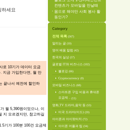
컨텐츠가 모바일을 만날때
핑하세요
몸으로 해야만 사회 봉사 활
동인가?
Category
전체 목록
(567)
알리는 글
(10)
영어 배움 칼럼
(42)
한국의 실상
(57)
글로벌 IT와 비즈니스
(102)
행사로 10기가 데이터 요금
블로깅
(66)
다. 지금 가입한다면, 월 만
Cryptocurrency
(0)
사는 끝나서 예전에 할인하
모바일 비즈니스
(68)
스마트폰 구입 비용과 휴대폰
요금제 ..
(11)
영화,TV 드라마,음악 등
(53)
제가 월 5,390원이었으나, 이
미국 드라마(미드)
(20)
지될 지 모르겠지만, 참고하길
아이폰과 아이팟터치
(72)
.5기가 100분 100건 요금제
아이폰 어플과 팁
(34)