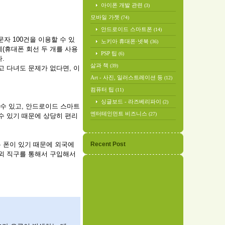
아이폰 개발 관련
(3)
모바일 가젯
(74)
안드로이드 스마트폰
(14)
 문자 100건을 이용할 수 있
노키아 휴대폰·넷북
(36)
(휴대폰 회선 두 개를 사용
PSP 팁
(6)
.
삶과 책
(39)
고 다녀도 문제가 없다면, 이
Art - 사진, 일러스트레이션 등
(12)
컴퓨터 팁
(11)
싱글보드 - 라즈베리파이
(2)
 수 있고, 안드로이드 스마트
엔터테인먼트 비즈니스
(27)
수 있기 때문에 상당히 편리
 폰이 있기 때문에 외국에
Recent Post
해외 직구를 통해서 구입해서