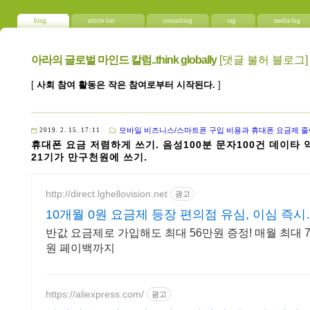
blog
article list
consulting
tag
media log
아라의 글로벌 마인드 칼럼..think globally
[댓글 불허 블로그]
[
사회 참여 활동은 작은 참여로부터 시작된다.
]
모바일 비즈니스/스마트폰 구입 비용과 휴대폰 요금제 
2019. 2. 15. 17:11
휴대폰 요금 저렴하게 쓰기. 음성100분 문자100건 데이타 
21기가 만구천원에 쓰기.
http://direct.lghellovision.net
광고
10개월 0원 요금제 등장 편의점 유심, 이심 즉시
통
반값 요금제로 가입해도 최대 56만원 증정! 매월 최대 
원 페이백까지
https://aliexpress.com/
광고