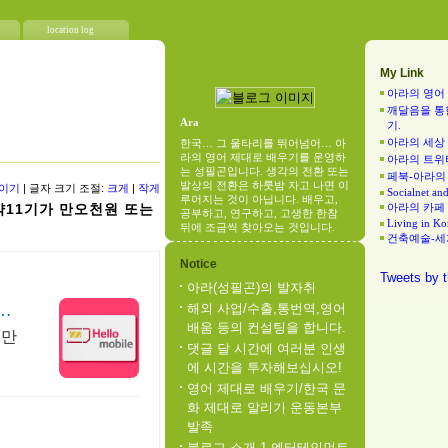
location log
My Link
아라의 영어
깨달음을 통
Ara
기.
아라의 세상
한국… 그 울타리를 뛰어넘어… 아
라의 영어 제대로 배우기를 운영하
아라의 트위
는 성필곤입니다. 생각의 전환 또는
페북-아라의
발상의 전환은 하룻밤 자고 나면 이
줄이기
| 글자 크기 조절:
크게
|
작게
Socialnet an
루어지는 것이 아닙니다. 배우고,
약11기가 만오천원 또는
아라의 카페
공부하고, 연구하고, 고생한 한참
Living in Ko
뒤에 조금씩 찾아오는 것입니다.
건축예술-세
Notice
Tweets by t
아라(성필곤)의 발자취
개
해외 사업/수출,통번역,영어
배움 등의 컨설팅을 합니다.
7만
댓글 달 시간에 여러분 인생
에 시간을 투자해보십시오!
영어 제대로 배우기/한국 문
화 제대로 알리기 운동본부
발족
블로그 소개 1-엔터테인먼트