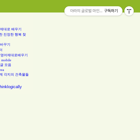
아라의 글로벌 마인드 칼럼..think globally
구독하기
 제대로 배우기
한 진정한 행복 찾
 바꾸기
터
 영어제대로배우기
d mobile
 글 모음
rea
계 각지의 건축물들
hinklogically