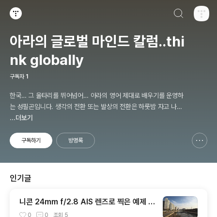
검색하기
티스토리
아라의 글로벌 마인드 칼럼..thi
nk globally
구독자
1
한국… 그 울타리를 뛰어넘어… 아라의 영어 제대로 배우기를 운영하
는 성필곤입니다. 생각의 전환 또는 발상의 전환은 하룻밤 자고 나면
이루어지는 것이 아닙니다. 배우고, 공부하고, 연구하고, 고생한 한참
...더보기
뒤에 조금씩 찾아오는 것입니다.
구독하기
방명록
신고하기 레이어
열기
인기글
니콘 24mm f/2.8 AIS 렌즈로 찍은 예제 사
진들.
0
0
조회
5