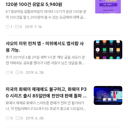
1.15 글이었다. 그러다가 최근에 사용을 해보려고 찾아보
120분 100건 유알모 5,940원
니, 라즈비안 스트레치 (Raspbian Stretch) 였던 게 업그
글 내용
레이드가 되어서 버스터(Raspbian Buster)가 라즈베리
KT엠모바일 알뜰모바일의 데이터 1.5기가 음성 100분 문
파이 공식 홈페이지에 다운로드 페이지에 있는 것을 볼 수
자 100건을 월 5,390원에 쓸 수 있는 요금제에 대해 글을
있었다. 라즈베리파이 공식 홈페이지의 라즈비안 다운로드
썼었다. 오천원 요금제 - KT엠모바일 할인행사 1.5기가 1
작성시간
1
0
2019. 7. 16.
페이지: https://www.r..
00분 100건을 5,390원에, 가입시 월350MB를 또는 요
금 할인을 (아직 행사 중-월350MB 종료) @ 2018.12.19
작년 말쯤에 글을 썼었지만, 해당 요금제가 나온지는 좀 된
샤오미 미위 런쳐 앱 - 미위에서도 앱서랍 사
걸로 보이는데, 그 무렵 다른 알뜰모바일 통신사--헬로모
용 가능.
바일과 유플알뜰모바일에서도 비슷한 요금제가 있었지만,
글 내용
비슷한 가격인데 KT엠모바일보다 문자가 부족하거나, 데
추가 2019년 6월 29일 새벽 1시경: 해당 글을 샤오미 관
이터가 부족하다보니, KT엠모바일 요금제가 인기가 상당
련 카페에도 공유를 했다가 다른 사람이 남긴 댓글을 통해
한 걸로 보였다. 가성비가 워낙 좋은 요금제이다보니, 외산
알게 되었는데, Miui가 미유아이라고 읽어야 한다는 걸 알
작성시간
0
0
2019. 6. 28.
폰의 듀얼유심을(특히 샤오미 스마트폰) 이용하게 되면, 최
게 되었다. Miui를 합쳐서 그냥 미위로 편하게 부르다보니,
저 요..
(보통 인터넷 검색해서, 글만을 위주로 읽다보니, 어떻게 읽
는 지를 들어볼 기회가 없었다.) 습관이 되어버린 것이다.
미국의 화웨이 제재에도 불구하고, 화웨이 P3
샤오미의 미위(안드로이드 운영체제로 Miui이며, 미유아
0 시리즈 출시 85일만에 천만대 판매 돌파 등
이로 읽어야 정확할 것이다.)는 앱서랍이 없어서 아이폰의 i
글 내용
등의 소식.
OS 같다는 비난을 가장 많이 받아왔다. 미위의 기본 런쳐
화웨이 제재로 화웨이 스마트폰 판매가 전혀 안 될거라거
는 홈스크린이 있고, 거기에 앱이 설치된다--아래에 보이
나, 약 천달러짜리 P30과 P30 프로가 중고로 130달러라
는 첫번째와 두번째 사진으로 홈화면에 앱들이 있는 것을
는 등의 온갖 소문이 뉴스 기사화가 되는 것을 볼 수 있었
작성시간
0
0
2019. 6. 28.
볼 수 있다. 왜냐하면, 앱서랍이 없기 때문이다. 기존(??) 안
다. 그리고 근거 없는 예측 또는 예상 기사를 열심히 퍼다
드로이..
나르던 신문 기자들은 이런 소식은 역시나 잘 전하지 않는