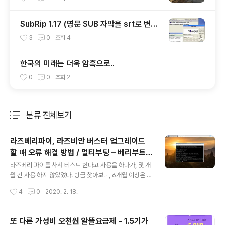
SubRip 1.17 (영문 SUB 자막을 srt로 변
환-OCR이용)
3
0
조회
4
한국의 미래는 더욱 암흑으로..
0
0
조회
2
분류 전체보기
주요 글 목록
라즈베리파이, 라즈비안 버스터 업그레이드
할 때 오류 해결 방법 / 멀티부팅 – 베리부트
글 내용
사용 시 업그레이드 문제
라즈베리 파이를 사서 테스트 한다고 사용을 하다가, 몇 개
월 간 사용 하지 않았었다. 방금 찾아보니, 6개월 이상은 된
듯하다. 처음 샀던 게 라즈베리 파이 제로 더블유(Raspbe
작성시간
4
0
2020. 2. 18.
rry Pi Zero W)이고, 간단히 리뷰를 했었던 글이 있는데,
찾아보니 작년에 작성했던 라즈베리파이 제로 W, 크기는
너무 마음에 드는데... Raspberry Pi Zero W @ 2019.
또 다른 가성비 오천원 알뜰요금제 - 1.5기가