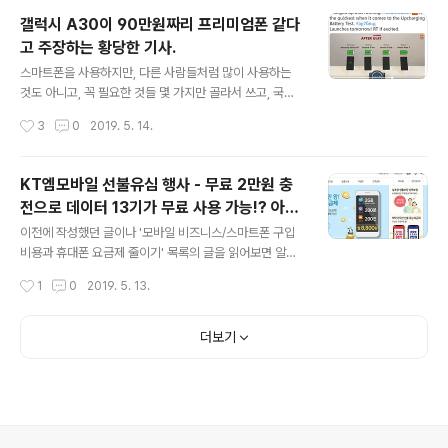
해봤다. 그리고 다음 글에는 홍미노트 7과 비교를 해볼 생
갤럭시 A30이 90만원짜리 프리미엄폰 같다
각이다. 해외 갤럭시 A30에 대한 것들. 자세히 알아본 건
고 주장하는 황당한 기사.
아니고, 모 카페에 올라오는 글을 보고 알게 된 것만 이야기
글 내용
를 해본다. 국내 제품은 3G 32G이고, 해외 제품은 4G 6
스마트폰을 사용하지만, 다른 사람들처럼 많이 사용하는
4G이다. 국내 제품은 삼성페이가 지원되니, 이 정도 차이
것도 아니고, 꼭 필요한 것들 몇 가지만 골라서 쓰고, 국내
는 그럴 수 있을 지도 모르겠다. 그러나 문제는 그것뿐만 아
산 비싼 스마트폰은 살 일도 없고, 써 본 적도 없어서 잘 모
작성시간
3
0
2019. 5. 14.
니라, 가격이 꽤 차이난다는 점이다. Samsung Galaxy ..
른다. 가성비 스마트폰을 좋아하다보니, 그런 쪽에 스마트
폰을 좀 찾아보는데, 이런 기사가 있어서 좀 황당해서 적어
본다. * 이런 기사에 낚여서 좋지도 않은 제품 비싸게 사지
KT엠모바일 선불유심 행사 - 무료 2만원 충
않았으면 하는 바람으로 적어본다. 어이없이 읽었던 기사:
전으로 데이터 13기가 무료 사용 가능!? 아님
촌철살IT 30만원대 갤럭시A30 프리미엄폰 같은 중저가
글 내용
실수? 실수더라도 최하 1.3기가 무료일지도...
폰 | 한경닷컴 @ 2019.5.13 갤럭시 A30 제품 세부 사양
이전에 작성했던 글이나 '모바일 비즈니스/스마트폰 구입
디스플레이: 6.4인치 FHD+ 슈퍼 아몰레드 디스플레이 크
비용과 휴대폰 요금제 줄이기' 목록의 글을 읽어보면 알겠
기, 무게: 158.5 x 74.7 x 7.7mm, 165g CPU: 1.8GHz
지만, 수년 전에 선불요금을 바꿔서 사용하면서 월 5천 원
작성시간
1
0
2019. 5. 13.
옥타 코어 카메라: 후면 13MP(f/1.7..
수준으로 통신 요금을 지출했었고, 최근 KT엠모바일의 U
SIM1.7 요금제--데이터 1.5기가, 음성 100분, 문자 100
건 제공을 5,390원에 이용하고 있다. 그래서 가끔 알뜰요
더보기
금제 가격을 보는데, 어제 KT엠모바일의 홈페이지를 보다
가 이런 행사를 볼 수 있었다. "혜택 가득한 선불 유심 요금
제"에 "종량형 무료체험 2만원"이라는 글을 볼 수 있다. 예
전에 몇년 간(대략 5년간) 선불 요금제를 사용해서 알고 있
는데, 통신사에서 일반적으로 내는 기본료가 없다 보니, 전