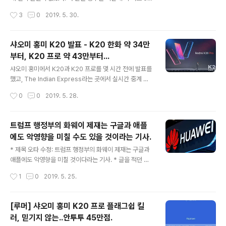
해외 기사를 볼 수 있었다. 그리고 인도에서 한달만에 백만
써 봤을뿐만 아니라, 미 8을 메인 폰으로 사용하고 있어서,
작성시간
3
0
2019. 5. 30.
대가 팔렸다고 했을때, 팔린 양을 다 합치면 삼..
미위(Miui) 적응이 워낙 쉬워서 그런 것일 것이다. 그리고
글자도 입력해보니, 거의 오타가 없었는데, 빨리 타자를 치
는 편이 아니니, 어쩌면 당연한 것일지도 모르겠다. 보통 샤
샤오미 홍미 K20 발표 - K20 한화 약 34만
오미 관련 카페에 터치 문제를 이야기하는 걸 들어보면, 적
부터, K20 프로 약 43만부터...
당한(??) 속도로 치는 건 괜찮은 데, 빠르게 치면 그 정도가
글 내용
심하다는 이야기를 들었었다. 샤오미 포코폰, 홍미노트 7
샤오미 홍미에서 K20과 K20 프로를 몇 시간 전에 발표를
등 가성비폰 쓸수록 국내 소비자에게도, 삼성, LG에게도
했고, The Indian Express라는 곳에서 실시간 중계 기
이득! @ 2019.5.23라는 글을 적었는데, 샤오미 관련 카
사를 낸 곳이 있어서 Xiaomi Redmi K20, Redmi K20
작성시간
0
0
2019. 5. 28.
페에 공유를 하기 위해 네이버 블로그에 터치 문제 주장..
Pro Price, Full Specifications, Features, Launch a
nd Release Date in India, Launch Event: Live Str
eaming Updates 그 곳에 내용을 읽고 이해한 내용 그대
트럼프 행정부의 화웨이 제재는 구글과 애플
로 간단히 번역을 했다. 실시간 중계상 약간씩의 오타나 번
에도 악영향을 미칠 수도 있을 것이라는 기사.
역 상에 오류가 있을 수도 있으니, 그 점 감안해서 읽어보길
글 내용
권한다. * 아래의 사진 출처는 모두 위 기사와 같다. 출처: h
* 제목 오타 수정: 트럼프 행정부의 화웨이 제재는 구글과
ttps://indianexpress.com/article/technology/mo
애플에도 악영향을 미칠 것이다라는 기사. * 글을 적던 메
bile-..
모장에만 수정하고는 블로그 글에는 수정하지 않았다는 걸
작성시간
1
0
2019. 5. 25.
몰랐다가 네이버 블로그에 링크를 걸려고 보니, 수정하지
않은 채로 글을 써서, 수정한 거니, 착오없길 권한다. 외산
스마트폰을 사용하다보니, 관련 카페에 글을 보고 있는데,
[루머] 샤오미 홍미 K20 프로 플래그쉽 킬
좀 한쪽 방향으로만 보는 기사가 많이 올라오던데, 이런 기
러, 믿기지 않는..안투투 45만점.
사는 못 봤던 듯 해서, 네이버 블로그에 적으려고 했으나,
글 내용