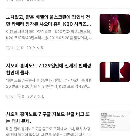
그리고 글이 상당히 긴 데, 미 9 국내 정식 ..
구했는데, 이전에 사용하던 사람의 데이터가 남아있을 지
도 모르기 때문에 깔끔하게 쓰기 위해 공장 초기화를 했다.
그리고 기기 이상 유무를 확인하기 위해 이것 저것 테스트
노치없고, 얇은 베젤의 풀스크린에 팝업식 전
하려고보니, 아래처럼 구글 지보드에 한글이 제대로 입력
면 카메라 장착된 샤오미 홍미 K20 시리즈--
이 되지 않는 것을 볼 수 있었다. 공장 초기화한 뒤, 구글 지
글 내용
플래그쉽 킬러 제품 소개
보드에 한글이 제대로 입력 안 됨--인터넷 접속 안 했을 때.
이전 글 샤오미 홍미 K20 발표 - K20 한화 약 34만부터,
영상의 앞부분은 미위(Miui는 샤오미의 안드로이드 운영
K20 프로 약 43만부터... @ 2019.05.28를 읽었거나, 다
체제 이름이고, 미위 10은 안드로이드 파이 기반의 안드로
른 곳에서 소식을 들었을 텐데, 홍미 K20과 K20 프로가 5
작성시간
1
0
2019. 6. 5.
이드이다.) 버전을 확인하는 것으로 보다시피 10.2.8.0으
월 28일에 발표되었고, 중국에서는 6월 1일쯤부터 판매를
로 초창기..
시작해서 실사용 리뷰를 볼 수 있을 것이다. 이번에는 제품
에 대한 간략한 배경 소개와 제품 사양에 대해 소개를 한다.
샤오미 홍미노트 7 129일만에 전세계 판매량
샤오미에서 홍미를 독자브랜드로... 샤오미에서 2019년 1
천만대 돌파.
월 10일에 홍미노트 7을 발표했다. 레드미(홍미노트) 7은
글 내용
샤오미에서 홍미노트 시리즈로 출시를 하던 최신 제품이었
"홍미노트 7은 출시 후 천만대가 팔렸다." - 샤오미 홍미 K
다. 그리고 샤오미에서 이 제품을 기점으로 독자브랜드로
20 발표 - K20 한화 약 34만부터, K20 프로 약 43만부
거듭남과 동시에 가격대비 성능이 뛰어난 제품 라인으로
터... @ 2019.05.28에서 발췌. 이 소식은 5월 28일 샤오
작성시간
0
0
2019. 6. 1.
확고하게 자리를 잡으려는 전력이 아닌가라는 이야기가
미 홍미의 플래그쉽인 K20 발표일에 알려진 소식이다. 출
많..
시 한달만에 백만대 팔린 기사가 몇번 있었다. 며칠 전에 적
었던 글 홍미노트 7 레드 색상 예약 판매. 15일부터 발송.
샤오미 홍미노트 7 구글 지보드 한글 버그 또
그리고 사용자 만족도. @ 2019.5.12을 참고하길 권한다.
는 터치 문제.
처음 중국에서 출시된 홍미노트 7은 한달만에 백만대 판매
글 내용
가 집계되었고, 국내에 출시될 쯤 인도에서도 출시가 되었
며칠 전에 홍미노트 7을 중고로 구해서 써보니, 터치 사용
는데, 중국과 마찬가지로 한달만에 백만대가 판매되었다는
에 전혀 불편이 없었다. 나 같은 경우는 기존에 미 맥스 3도