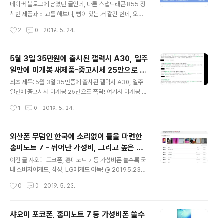
여기에 적기로 생각을 바꿨다. 기회가 닿으면 이것과 관련
네이버 블로그에 남겼던 글인데, 다른 스냅드래곤 855 장
한 이야기도 할 기회가 있을 것 같아서이다. 원문 기사: 9to
착한 제품과 비교를 해보니, 뻥이 있는 거 같긴 한데, 오버
5google의 기사 Huawei trade ban could hurt Go
클럭 등을 사용하면 가능하지 않을까라는 생각도 들어서
작성시간
2
0
2019. 5. 24.
ogle as well as Apple - 9to5Goog..
그것에 대해 내용 추가를 했다. * 추가 2019년 5월 29일
오후 6:20: 5월 28일 홍미 K20과 K20 프로가 발표되면
서, 아쉽게도 이 기사는 루머로 밝혀졌다. 정확한 안투투 점
5월 3일 35만원에 출시된 갤럭시 A30, 일주
수는 제일 아래에 점수를 추가하니, 참고하길 권한다. 샤오
일만에 미개봉 새제품-중고시세 25만으로 폭
미의 독자브랜드 홍미(Redmi)에 새로운 플래그쉽 28일
글 내용
락!
에 발표. 홍미노트7, 생폰으로 써도 충분할 디자인과 가격!!
최초 제목: 5월 3일 35만쯤에 출시된 갤럭시 A30, 일주
@ 2019.1.11에서 일부 발췌 - "어제 발표된 홍미노트 7은
일만에 중고시세 미개봉 25만으로 폭락! 여기서 미개봉 새
기존에 발표되던 홍미노트 시리즈에 새로운 제품인데, 이
제품 25만원이라는 것은 중고시세를 이야기하는 것이니
작성시간
1
0
2019. 5. 24.
번 제품을 기점으로 독자브랜드(플래그쉽의 서브 브랜드
착오없길 권합니다. 추가 2019.5.24 오후 10:53: 중고 시
로)..
세가 오르는 경우가 잘 없긴 하지만.... 변화하기 때문에 장
담할 순 없다. * 오해가 있을까 싶어서 추가한다. 아래에 5
외산폰 무덤인 한국에 소리없이 틀을 마련한
월 12일에 중고 거래 화면 캡처한 것은 5월 8일까지 거래
홍미노트 7 - 뛰어난 가성비, 그리고 높은 사
한 내역이 보인다. 그리고 5월 14일에 화면 캡처했다. 그리
글 내용
용자 만족도.
고 한참 뒤인(그 사이 한두번씩 확인은 했었고, 다만 화면
이전 글 샤오미 포코폰, 홍미노트 7 등 가성비폰 쓸수록 국
캡처를 하지 않았다.) 5월 23일에 화면 캡처한 것은 5월 2
내 소비자에게도, 삼성, LG에게도 이득! @ 2019.5.23라
1일쯤까지의 거래 내역이 보인다. 제품이 많이 안 올라오기
는 글을 적으면서 가성비폰이라는 유행어에 대해 이야길하
작성시간
0
0
2019. 5. 23.
때문에 누가 의도적으로 중고 시세를 올리기 위해 네..
고, 홍미노트 7이 은근히 잘 팔리고 있다는 이야길했다. 그
중 일부를 발췌해본다. ---- '외산폰의 무덤'인 국내 시장
에 조용히 안착한 샤오미 스마트폰. ...[중략]... 홍미노트 7
샤오미 포코폰, 홍미노트 7 등 가성비폰 쓸수