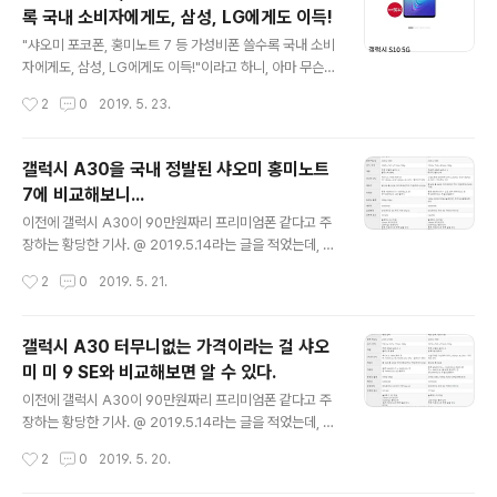
이 롯데하이마트몰에서 2시간만에 1,500대가 소진되었
록 국내 소비자에게도, 삼성, LG에게도 이득!
고, 그 뒤로도 계속 팔려서, 보름만에 9천대가 팔렸다. 갤럭
글 내용
시 A30은 오픈마켓에서 사전 판매로 2,000대를 팔았다.
"샤오미 포코폰, 홍미노트 7 등 가성비폰 쓸수록 국내 소비
...[중략]... 임온유 기자의 글 '외산폰의 무덤'서 존재감 드
자에게도, 삼성, LG에게도 이득!"이라고 하니, 아마 무슨
러내는 샤오미…홍미노트7 순항 @ 2019.5.2에서 발췌
터무니없는 말이냐고 할텐데, 과연 틀린 이야기일까? 시장
작성시간
2
0
2019. 5. 23.
"포코폰F1의 가격은 42만9000원이지만 갤럭..
에는 다양한 제품이 존재해야 한다. 그래야 소비자가 자신
에게 맞는, 또 더 저렴한 제품을 구입할 수 있기 때문이다.
반대로 기업은 소비자가 요구하는 제품을 만들기 위해 많
갤럭시 A30을 국내 정발된 샤오미 홍미노트
은 노력을 하기 마련이다. 그로 인해 더 나은 제품을 계속
7에 비교해보니...
만들어갈 수 있는 발판이 만들어진다. 경쟁 제품이 있어야
글 내용
가격에 거품이 없는 좋은 제품이 나오기 마련이고, 그런 좋
이전에 갤럭시 A30이 90만원짜리 프리미엄폰 같다고 주
은 제품을 저렴한 가격에 구매한 소비자가 많아지면, 굳이
장하는 황당한 기사. @ 2019.5.14라는 글을 적었는데, 그
비싼 TV 광고 하지 않아도 저절로 잘 팔리게 되는 것이다.
기사를 요약해보자면, 중급기에서 아몰레드 액정이 사용되
작성시간
2
0
2019. 5. 21.
뜬금없는 듯한 이야기지만, 샤오미 회사의 주업은 인터넷/
고, 플라스틱 재질이지만 디자인이 좋고, 만져보면 좋아서
소프트웨어 개발 회사..
90만원짜리 프리미엄폰과 같다고 주장을 했다. 그래서 같
은 아몰레드 액정이 사용된 샤오미 미 9 SE와 비교를 해보
갤럭시 A30 터무니없는 가격이라는 걸 샤오
면서 갤럭시 A30 터무니없는 가격이라는 걸 샤오미 미 9
미 미 9 SE와 비교해보면 알 수 있다.
SE와 비교해보면 알 수 있다. @ 2019.5.15 라는 글을 적
글 내용
었다. 외산폰의 아쉬운 점 - 해외 직구해야 한다는 점... 아
이전에 갤럭시 A30이 90만원짜리 프리미엄폰 같다고 주
쉽게도 샤오미 미 9 SE 같은 경우는 국내에 판매가 되지 않
장하는 황당한 기사. @ 2019.5.14라는 글을 적었는데, 그
는 제품이다보니, 제품을 사려면, 해외 직구를 이용해야 하
기사를 요약해보자면, 중급기에서 아몰레드 액정이 사용되
작성시간
2
0
2019. 5. 20.
다보니, 쉽지가 않다. 물론 해외 직구 대행해서 파는 업체
어서 90만원짜리 프리미엄폰과 같다고 주장을 했다. 그래
가..
서 같은 아몰레드 액정이 사용된 샤오미 미 9 SE와 비교를