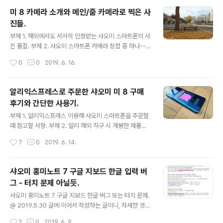
건가라는 생각이 들었다. 해외 스마트폰 관련 사이트에서
미 8 카메라 소개와 메인/줌 카메라로 찍은 사
는 해당 기사가 핫 토픽으로 올라오는 걸로 보였다. this s
진들.
martphone series has now exceeded global shi
글 내용
pment of 10 million units in just 85 days. Huawei
부제 1. 해외에서도 서서히 인정받는 샤오미 스마트폰의 사
Central - Huawei shipped over 10 million units o
진 품질. 부제 2. 샤오미 스마트폰 카메라 장점 중 하나--아
f P30 series in 85 days @ June..
는 사람은 아는 제법 뛰어난 보케 사진. 이전 글 알리익스프
작성시간
0
0
2019. 6. 16.
레스로 주문한 샤오미 미 8 구매 후기와 간단한 사용기. @
2019.6.14를 적다보니, 미 8을 찍은 사진을 올리려고 보
니, 글이 길어져서 나눈 것이다. 그리고 셀피 사진과 동영상
알리익스프레스로 주문한 샤오미 미 8 구매
도 같이 올렸으니, 참고하길 권한다.리려고 했으나, 길어져
후기와 간단한 사용기.
서 다음에 적을 계획이다. 해외에서 인정받는 샤오미 미 8
글 내용
의 사진 품질. 샤오미 미 8은 해외에서(샤오미 스마트 폰이
부제 1. 알리익스프레스 이용해 샤오미 스마트폰을 주문할
판매가 되지 않는 미국을 위주로 미국 언론에 많이 노출되
때 참고할 사항. 부제 2. 알리 해외 직구 시 개봉한 제품에
는 나라까지 포함해서) 카메라가 괜찮다고 꽤 알려지고 있
대한 오해. 부제 3. 작년 기준(지금까지도) 최고의 플래그
작성시간
7
0
2019. 6. 14.
다. 이전 제품이나 저가 제품들에서는 약간 사진 품질이 부
쉽 다운 성능. 그러나 내 사용 용도에서는 오버 스펙.... 부제
족하다는..
4. 스마트폰 시대라는 데, 아직도 2G 시절의 구시대적 통
신 환경--전파인증법, VOLTE. 작년 말쯤에 샀던 샤오미
샤오미 홍미노트 7 구글 지보드 한글 입력 버
미 Mi 8이긴 하지만, 샤오미의 플래그쉽 라인이어서 아직
그 - 터치 문제 아닐듯.
도 성능, 카메라, 디자인, 마감 등 어느 것 하나 뒤쳐지지 않
글 내용
는다. 그리고 해외 직구를 하면, 철지난 플래그쉽이어서 제
샤오미 홍미노트 7 구글 지보드 한글 버그 또는 터치 문제.
법 저렴한 가격에 구매할 수 있다.--64기가 310달러 정도
@ 2019.5.30 글에 이어서 작성하는 글이니, 자세한 것은
에서 128기가 340달러 정도. 미 9 국내 정식 발매 소식.
링크를 참고하길 권한다. 홍미노트 7 블루 색상을 중고로
작성시간
2
0
2019. 6. 9.