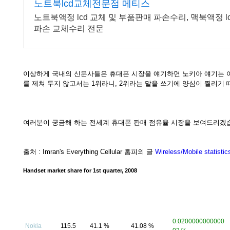
노트북lcd교체전문점 메티스
노트북액정 lcd 교체 및 부품판매 파손수리, 맥북액정 l
파손 교체수리 전문
이상하게 국내의 신문사들은 휴대폰 시장을 얘기하면 노키아 얘기는 아
를 제쳐 두지 않고서는 1위라니, 2위라는 말을 쓰기에 양심이 찔리기 
여러분이 궁금해 하는 전세계 휴대폰 판매 점유율 시장을 보여드리겠
출처 : Imran's Everything Cellular 홈피의 글
Wireless/Mobile statistic
Handset market share for 1st quarter, 2008
Units
Market share
Market share
Sold
Brand
1st quarter,
4th quarter,
QoQ Change (%)
(in
2008
2007
millions)
0.0200000000000
Nokia
115.5
41.1 %
41.08 %