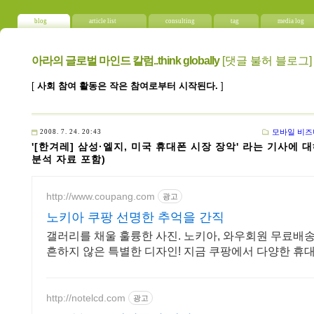
blog
article list
consulting
tag
media log
아라의 글로벌 마인드 칼럼..think globally
[댓글 불허 블로그]
[
사회 참여 활동은 작은 참여로부터 시작된다.
]
모바일 비즈
2008. 7. 24. 20:43
'[한겨레] 삼성·엘지, 미국 휴대폰 시장 장악' 라는 기사에 
분석 자료 포함)
http://www.coupang.com
광고
노키아 쿠팡 선명한 추억을 간직
갤러리를 채울 훌륭한 사진. 노키아, 와우회원 무료배
흔하지 않은 특별한 디자인! 지금 쿠팡에서 다양한 휴
요.
http://notelcd.com
광고