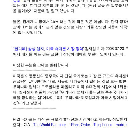
없는 얘기 한다고 치부를 해버리는 것입니다. (해당 글들 중 일부를 
을 받아봤기 때문에 잘 알고 있습니다.
물론, 전세계 시장에서 15% 라는 것이 적은 것은 아닙니다. 단지 정
삼아야 하는 것이지 근거 없는 것으로 자랑거리를 삼으면 나중에 외국
에 없는 것입니다.
'
[한겨레] 삼성·엘지, 미국 휴대폰 시장 장악
' 김재섭 기자 2008-07-23
해서 얘기를 하는 것은 표현이 상당히 애매한 부분이 있어서 입니다.
이상한 부분을 그대로 발췌합니다.
--------------------------------------
미국은 이동통신의 종주국이자 단일 국가로는 가장 큰 규모의 휴대전화
공급량이 1억8천여만대로, 서유럽 나라들에서 팔리는 것을 모두 합친 
우리나라 업체가 모토롤라를 따돌리고 미국 휴대전화 시장에서 1위를 
다. 엘지전자 최준혁 과장은 "우리나라 업체가 휴대전화 종주국이자 세
국을 장악하는 셈"이라며 "특히 우리나라 제조업체가 미국 시장에서 1
것"이라고 말했다.
--------------------------------------
단일 국가로는 가장 큰 규모의 휴대전화 시장이라고 하는데, 정말인지
출처 : CIA -
The World Factbook -- Rank Order - Telephones - mobile c