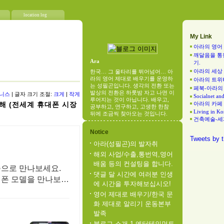
location log
My Link
아라의 영어
깨달음을 통
Ara
기.
아라의 세상
한국… 그 울타리를 뛰어넘어… 아
라의 영어 제대로 배우기를 운영하
아라의 트위
는 성필곤입니다. 생각의 전환 또는
페북-아라의
발상의 전환은 하룻밤 자고 나면 이
니스
| 글자 크기 조절:
크게
|
작게
Socialnet an
루어지는 것이 아닙니다. 배우고,
대해 (전세계 휴대폰 시장
아라의 카페
공부하고, 연구하고, 고생한 한참
Living in Ko
뒤에 조금씩 찾아오는 것입니다.
건축예술-세
Notice
Tweets by t
아라(성필곤)의 발자취
해외 사업/수출,통번역,영어
배움 등의 컨설팅을 합니다.
송으로 만나보세요.
댓글 달 시간에 여러분 인생
대폰 모델을 만나보세
에 시간을 투자해보십시오!
영어 제대로 배우기/한국 문
화 제대로 알리기 운동본부
발족
블로그 소개 1-엔터테인먼트