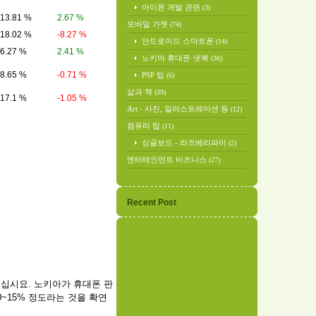
아이폰 개발 관련
(3)
13.81 %
2.67 %
모바일 가젯
(74)
18.02 %
-8.27 %
안드로이드 스마트폰
(14)
6.27 %
2.41 %
노키아 휴대폰·넷북
(36)
8.65 %
-0.71 %
PSP 팁
(6)
삶과 책
(39)
17.1 %
-1.05 %
Art - 사진, 일러스트레이션 등
(12)
컴퓨터 팁
(11)
싱글보드 - 라즈베리파이
(2)
엔터테인먼트 비즈니스
(27)
Recent Post
보십시요. 노키아가 휴대폰 판
0~15% 정도라는 것을 확연