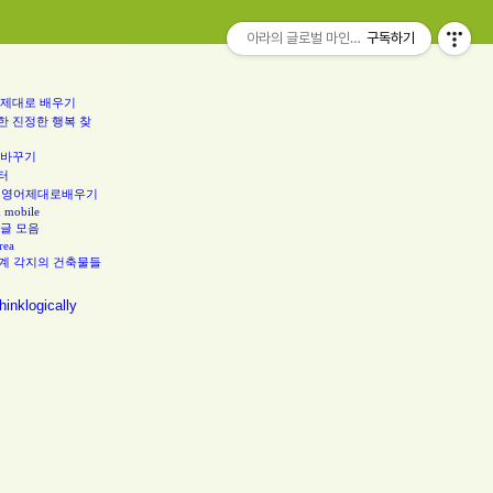
아라의 글로벌 마인드 칼럼..think globally
구독하기
 제대로 배우기
한 진정한 행복 찾
 바꾸기
터
 영어제대로배우기
d mobile
 글 모음
rea
계 각지의 건축물들
hinklogically