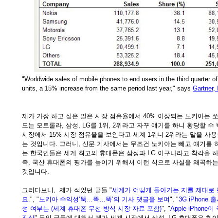
"Worldwide sales of mobile phones to end users in the third quarter o
units, a 15% increase from the same period last year," says
Gartner, 
제가 가장 하고 싶은 말은 시장 점유율에서 40% 이상되는 노키아는 쏘옥
도는 모토롤라, 삼성, LG를 1위, 2위라고 자꾸 얘기를 하니 황당할 수 
시장에서 15% 시장 점유율을 보인다고 세계 1위니 2위라는 말을 사
는 것입니다. 그러니, 신문 기사에서는 무조건 노키아는 빼고 얘기를 
는 한국인들은 세계 최고의 휴대폰은 삼성과 LG 이구나라고 착각을 하
즉, 국산 휴대폰의 평가를 높이기 위해서 이런 식으로 사실을 왜곡하는
것입니다.
그러다보니, 제가 적었던 글들 "
세계가 어떻게 돌아가는 지를 제대로 
요.
", "
노키아 수익성‘뚝…뚝…뚝’의 기사 댓글을 보며
", "
3G iPhon
성 여부는 (세계 휴대폰 무선 방식 시장 자료 포함)
", "
Apple iPho
진상
" 등의 글들에 대해서 제가 세계 시장에서 삼성, LG 휴대폰은 힘