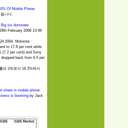
40% Of Mobile Phone
면 됩니다.
사
Big six dominate
8th February 2006 13:49
 Q4 2004. Motorola
ent to 17.8 per cent while
G (7.2 per cent) and Sony
Q dropped back from 6.5 per
토롤라 2위로서 16.3%에서
t share in mobile phone
usiness is booming
by Jack