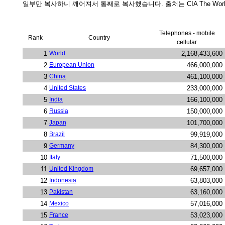
일부만 복사하니 깨어져서 통째로 복사했습니다. 출처는 CIA The World 
Telephones - mobile
Rank
Country
cellular
1
World
2,168,433,600
2
European Union
466,000,000
3
China
461,100,000
4
United States
233,000,000
5
India
166,100,000
6
Russia
150,000,000
7
Japan
101,700,000
8
Brazil
99,919,000
9
Germany
84,300,000
10
Italy
71,500,000
11
United Kingdom
69,657,000
12
Indonesia
63,803,000
13
Pakistan
63,160,000
14
Mexico
57,016,000
15
France
53,023,000