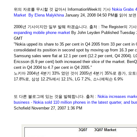
위의 자료를 무시할 것 같아서 InformationWeek의 기사
Nokia Grabs 
Market By Elena Malykhina
January 24, 2008 04:50 PM를 읽어 보
2006년 기사이지만 일부 발췌 하겠습니다. 출처 : The Register의 기
expanding mobile phone market
By John Leyden Published Tuesday 2
GMT
"Nokia upped its share to 35 per cent in Q4 2005 from 33 per cent in
consolidated its position in second spot by moving up from 16.3 per c
Samsung sales were flat at 12.1 per cent (12.2 per cent, Q4 2004). L
Ericsson (6.9 per cent) both increased their slice of the market. Ben
cent in Q4 2004 to 4.7 per cent in Q4 2005."
노키아 2004년 4분기 33% 였던 것이 2005년 4분기 35%로 증가, 모
17.8%로, 삼성 12.2%에서 12.1%, LG 7.2%, 소니에릭슨 6.9%
또 다른 블로그에 있는 것을 발췌합니다. 출처 :
Nokia increases marke
business - Nokia sold 110 million phones in the latest quarter, and b
Schofield November 27, 2007 1:36 PM