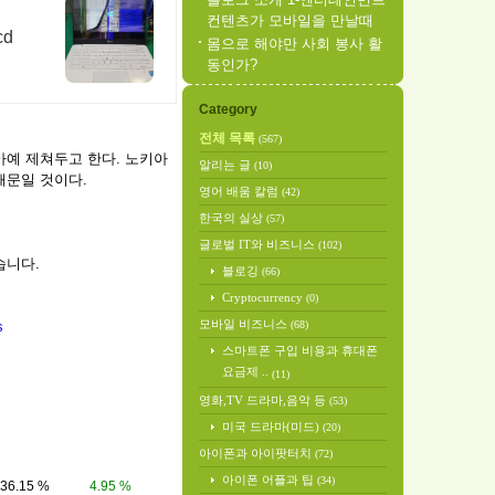
컨텐츠가 모바일을 만날때
cd
몸으로 해야만 사회 봉사 활
동인가?
Category
전체 목록
(567)
예 제쳐두고 한다. 노키아
알리는 글
(10)
때문일 것이다.
영어 배움 칼럼
(42)
한국의 실상
(57)
글로벌 IT와 비즈니스
(102)
습니다.
블로깅
(66)
Cryptocurrency
(0)
모바일 비즈니스
s
(68)
스마트폰 구입 비용과 휴대폰
요금제 ..
(11)
Market share
영화,TV 드라마,음악 등
(53)
YoY Change
1st quarter,
미국 드라마(미드)
(20)
(%)
2007
아이폰과 아이팟터치
(72)
아이폰 어플과 팁
(34)
36.15 %
4.95 %