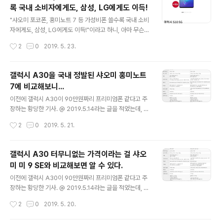
이 롯데하이마트몰에서 2시간만에 1,500대가 소진되었
록 국내 소비자에게도, 삼성, LG에게도 이득!
고, 그 뒤로도 계속 팔려서, 보름만에 9천대가 팔렸다. 갤럭
글 내용
시 A30은 오픈마켓에서 사전 판매로 2,000대를 팔았다.
"샤오미 포코폰, 홍미노트 7 등 가성비폰 쓸수록 국내 소비
...[중략]... 임온유 기자의 글 '외산폰의 무덤'서 존재감 드
자에게도, 삼성, LG에게도 이득!"이라고 하니, 아마 무슨
러내는 샤오미…홍미노트7 순항 @ 2019.5.2에서 발췌
터무니없는 말이냐고 할텐데, 과연 틀린 이야기일까? 시장
작성시간
2
0
2019. 5. 23.
"포코폰F1의 가격은 42만9000원이지만 갤럭..
에는 다양한 제품이 존재해야 한다. 그래야 소비자가 자신
에게 맞는, 또 더 저렴한 제품을 구입할 수 있기 때문이다.
반대로 기업은 소비자가 요구하는 제품을 만들기 위해 많
갤럭시 A30을 국내 정발된 샤오미 홍미노트
은 노력을 하기 마련이다. 그로 인해 더 나은 제품을 계속
7에 비교해보니...
만들어갈 수 있는 발판이 만들어진다. 경쟁 제품이 있어야
글 내용
가격에 거품이 없는 좋은 제품이 나오기 마련이고, 그런 좋
이전에 갤럭시 A30이 90만원짜리 프리미엄폰 같다고 주
은 제품을 저렴한 가격에 구매한 소비자가 많아지면, 굳이
장하는 황당한 기사. @ 2019.5.14라는 글을 적었는데, 그
비싼 TV 광고 하지 않아도 저절로 잘 팔리게 되는 것이다.
기사를 요약해보자면, 중급기에서 아몰레드 액정이 사용되
작성시간
2
0
2019. 5. 21.
뜬금없는 듯한 이야기지만, 샤오미 회사의 주업은 인터넷/
고, 플라스틱 재질이지만 디자인이 좋고, 만져보면 좋아서
소프트웨어 개발 회사..
90만원짜리 프리미엄폰과 같다고 주장을 했다. 그래서 같
은 아몰레드 액정이 사용된 샤오미 미 9 SE와 비교를 해보
갤럭시 A30 터무니없는 가격이라는 걸 샤오
면서 갤럭시 A30 터무니없는 가격이라는 걸 샤오미 미 9
미 미 9 SE와 비교해보면 알 수 있다.
SE와 비교해보면 알 수 있다. @ 2019.5.15 라는 글을 적
글 내용
었다. 외산폰의 아쉬운 점 - 해외 직구해야 한다는 점... 아
이전에 갤럭시 A30이 90만원짜리 프리미엄폰 같다고 주
쉽게도 샤오미 미 9 SE 같은 경우는 국내에 판매가 되지 않
장하는 황당한 기사. @ 2019.5.14라는 글을 적었는데, 그
는 제품이다보니, 제품을 사려면, 해외 직구를 이용해야 하
기사를 요약해보자면, 중급기에서 아몰레드 액정이 사용되
작성시간
2
0
2019. 5. 20.
다보니, 쉽지가 않다. 물론 해외 직구 대행해서 파는 업체
어서 90만원짜리 프리미엄폰과 같다고 주장을 했다. 그래
가..
서 같은 아몰레드 액정이 사용된 샤오미 미 9 SE와 비교를