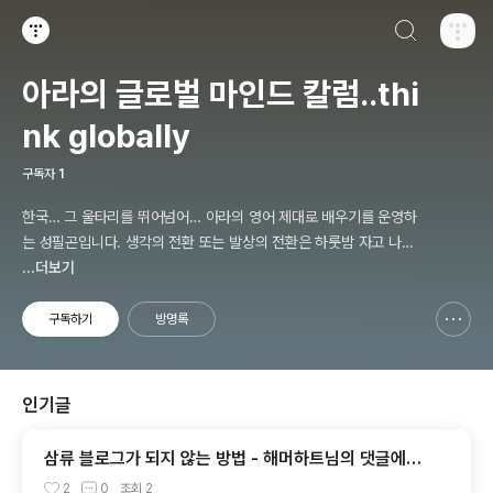
검색하기
티스토리
아라의 글로벌 마인드 칼럼..thi
nk globally
구독자
1
한국… 그 울타리를 뛰어넘어… 아라의 영어 제대로 배우기를 운영하
는 성필곤입니다. 생각의 전환 또는 발상의 전환은 하룻밤 자고 나면
이루어지는 것이 아닙니다. 배우고, 공부하고, 연구하고, 고생한 한참
...더보기
뒤에 조금씩 찾아오는 것입니다.
구독하기
방명록
신고하기 레이어
열기
인기글
삼류 블로그가 되지 않는 방법 - 해머하트님의 댓글에서
발췌
2
0
조회
2