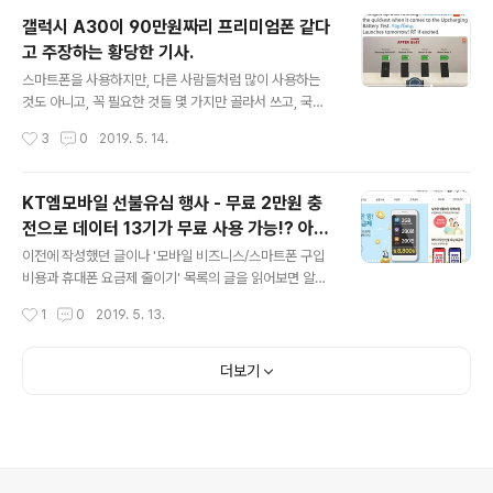
해봤다. 그리고 다음 글에는 홍미노트 7과 비교를 해볼 생
갤럭시 A30이 90만원짜리 프리미엄폰 같다
각이다. 해외 갤럭시 A30에 대한 것들. 자세히 알아본 건
고 주장하는 황당한 기사.
아니고, 모 카페에 올라오는 글을 보고 알게 된 것만 이야기
글 내용
를 해본다. 국내 제품은 3G 32G이고, 해외 제품은 4G 6
스마트폰을 사용하지만, 다른 사람들처럼 많이 사용하는
4G이다. 국내 제품은 삼성페이가 지원되니, 이 정도 차이
것도 아니고, 꼭 필요한 것들 몇 가지만 골라서 쓰고, 국내
는 그럴 수 있을 지도 모르겠다. 그러나 문제는 그것뿐만 아
산 비싼 스마트폰은 살 일도 없고, 써 본 적도 없어서 잘 모
작성시간
3
0
2019. 5. 14.
니라, 가격이 꽤 차이난다는 점이다. Samsung Galaxy ..
른다. 가성비 스마트폰을 좋아하다보니, 그런 쪽에 스마트
폰을 좀 찾아보는데, 이런 기사가 있어서 좀 황당해서 적어
본다. * 이런 기사에 낚여서 좋지도 않은 제품 비싸게 사지
KT엠모바일 선불유심 행사 - 무료 2만원 충
않았으면 하는 바람으로 적어본다. 어이없이 읽었던 기사:
전으로 데이터 13기가 무료 사용 가능!? 아님
촌철살IT 30만원대 갤럭시A30 프리미엄폰 같은 중저가
글 내용
실수? 실수더라도 최하 1.3기가 무료일지도...
폰 | 한경닷컴 @ 2019.5.13 갤럭시 A30 제품 세부 사양
이전에 작성했던 글이나 '모바일 비즈니스/스마트폰 구입
디스플레이: 6.4인치 FHD+ 슈퍼 아몰레드 디스플레이 크
비용과 휴대폰 요금제 줄이기' 목록의 글을 읽어보면 알겠
기, 무게: 158.5 x 74.7 x 7.7mm, 165g CPU: 1.8GHz
지만, 수년 전에 선불요금을 바꿔서 사용하면서 월 5천 원
작성시간
1
0
2019. 5. 13.
옥타 코어 카메라: 후면 13MP(f/1.7..
수준으로 통신 요금을 지출했었고, 최근 KT엠모바일의 U
SIM1.7 요금제--데이터 1.5기가, 음성 100분, 문자 100
건 제공을 5,390원에 이용하고 있다. 그래서 가끔 알뜰요
더보기
금제 가격을 보는데, 어제 KT엠모바일의 홈페이지를 보다
가 이런 행사를 볼 수 있었다. "혜택 가득한 선불 유심 요금
제"에 "종량형 무료체험 2만원"이라는 글을 볼 수 있다. 예
전에 몇년 간(대략 5년간) 선불 요금제를 사용해서 알고 있
는데, 통신사에서 일반적으로 내는 기본료가 없다 보니, 전