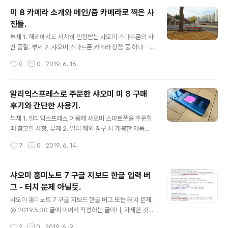
건가라는 생각이 들었다. 해외 스마트폰 관련 사이트에서
미 8 카메라 소개와 메인/줌 카메라로 찍은 사
는 해당 기사가 핫 토픽으로 올라오는 걸로 보였다. this s
진들.
martphone series has now exceeded global shi
글 내용
pment of 10 million units in just 85 days. Huawei
부제 1. 해외에서도 서서히 인정받는 샤오미 스마트폰의 사
Central - Huawei shipped over 10 million units o
진 품질. 부제 2. 샤오미 스마트폰 카메라 장점 중 하나--아
f P30 series in 85 days @ June..
는 사람은 아는 제법 뛰어난 보케 사진. 이전 글 알리익스프
작성시간
0
0
2019. 6. 16.
레스로 주문한 샤오미 미 8 구매 후기와 간단한 사용기. @
2019.6.14를 적다보니, 미 8을 찍은 사진을 올리려고 보
니, 글이 길어져서 나눈 것이다. 그리고 셀피 사진과 동영상
알리익스프레스로 주문한 샤오미 미 8 구매
도 같이 올렸으니, 참고하길 권한다.리려고 했으나, 길어져
후기와 간단한 사용기.
서 다음에 적을 계획이다. 해외에서 인정받는 샤오미 미 8
글 내용
의 사진 품질. 샤오미 미 8은 해외에서(샤오미 스마트 폰이
부제 1. 알리익스프레스 이용해 샤오미 스마트폰을 주문할
판매가 되지 않는 미국을 위주로 미국 언론에 많이 노출되
때 참고할 사항. 부제 2. 알리 해외 직구 시 개봉한 제품에
는 나라까지 포함해서) 카메라가 괜찮다고 꽤 알려지고 있
대한 오해. 부제 3. 작년 기준(지금까지도) 최고의 플래그
작성시간
7
0
2019. 6. 14.
다. 이전 제품이나 저가 제품들에서는 약간 사진 품질이 부
쉽 다운 성능. 그러나 내 사용 용도에서는 오버 스펙.... 부제
족하다는..
4. 스마트폰 시대라는 데, 아직도 2G 시절의 구시대적 통
신 환경--전파인증법, VOLTE. 작년 말쯤에 샀던 샤오미
샤오미 홍미노트 7 구글 지보드 한글 입력 버
미 Mi 8이긴 하지만, 샤오미의 플래그쉽 라인이어서 아직
그 - 터치 문제 아닐듯.
도 성능, 카메라, 디자인, 마감 등 어느 것 하나 뒤쳐지지 않
글 내용
는다. 그리고 해외 직구를 하면, 철지난 플래그쉽이어서 제
샤오미 홍미노트 7 구글 지보드 한글 버그 또는 터치 문제.
법 저렴한 가격에 구매할 수 있다.--64기가 310달러 정도
@ 2019.5.30 글에 이어서 작성하는 글이니, 자세한 것은
에서 128기가 340달러 정도. 미 9 국내 정식 발매 소식.
링크를 참고하길 권한다. 홍미노트 7 블루 색상을 중고로
작성시간
2
0
2019. 6. 9.