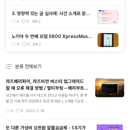
3. 영향력 있는 글 실사례: 사건 소개로 문제
해결
4
0
조회
2
노키아 두 번째 모델 5800 XpressMusic
전파인증 획득
11
0
조회
2
분류 전체보기
주요 글 목록
라즈베리파이, 라즈비안 버스터 업그레이드
할 때 오류 해결 방법 / 멀티부팅 – 베리부트
글 내용
사용 시 업그레이드 문제
라즈베리 파이를 사서 테스트 한다고 사용을 하다가, 몇 개
월 간 사용 하지 않았었다. 방금 찾아보니, 6개월 이상은 된
듯하다. 처음 샀던 게 라즈베리 파이 제로 더블유(Raspbe
작성시간
4
0
2020. 2. 18.
rry Pi Zero W)이고, 간단히 리뷰를 했었던 글이 있는데,
찾아보니 작년에 작성했던 라즈베리파이 제로 W, 크기는
너무 마음에 드는데... Raspberry Pi Zero W @ 2019.
또 다른 가성비 오천원 알뜰요금제 - 1.5기가