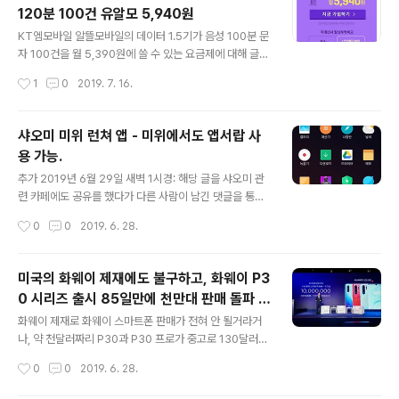
1.15 글이었다. 그러다가 최근에 사용을 해보려고 찾아보
120분 100건 유알모 5,940원
니, 라즈비안 스트레치 (Raspbian Stretch) 였던 게 업그
글 내용
레이드가 되어서 버스터(Raspbian Buster)가 라즈베리
KT엠모바일 알뜰모바일의 데이터 1.5기가 음성 100분 문
파이 공식 홈페이지에 다운로드 페이지에 있는 것을 볼 수
자 100건을 월 5,390원에 쓸 수 있는 요금제에 대해 글을
있었다. 라즈베리파이 공식 홈페이지의 라즈비안 다운로드
썼었다. 오천원 요금제 - KT엠모바일 할인행사 1.5기가 1
작성시간
1
0
2019. 7. 16.
페이지: https://www.r..
00분 100건을 5,390원에, 가입시 월350MB를 또는 요
금 할인을 (아직 행사 중-월350MB 종료) @ 2018.12.19
작년 말쯤에 글을 썼었지만, 해당 요금제가 나온지는 좀 된
샤오미 미위 런쳐 앱 - 미위에서도 앱서랍 사
걸로 보이는데, 그 무렵 다른 알뜰모바일 통신사--헬로모
용 가능.
바일과 유플알뜰모바일에서도 비슷한 요금제가 있었지만,
글 내용
비슷한 가격인데 KT엠모바일보다 문자가 부족하거나, 데
추가 2019년 6월 29일 새벽 1시경: 해당 글을 샤오미 관
이터가 부족하다보니, KT엠모바일 요금제가 인기가 상당
련 카페에도 공유를 했다가 다른 사람이 남긴 댓글을 통해
한 걸로 보였다. 가성비가 워낙 좋은 요금제이다보니, 외산
알게 되었는데, Miui가 미유아이라고 읽어야 한다는 걸 알
작성시간
0
0
2019. 6. 28.
폰의 듀얼유심을(특히 샤오미 스마트폰) 이용하게 되면, 최
게 되었다. Miui를 합쳐서 그냥 미위로 편하게 부르다보니,
저 요..
(보통 인터넷 검색해서, 글만을 위주로 읽다보니, 어떻게 읽
는 지를 들어볼 기회가 없었다.) 습관이 되어버린 것이다.
미국의 화웨이 제재에도 불구하고, 화웨이 P3
샤오미의 미위(안드로이드 운영체제로 Miui이며, 미유아
0 시리즈 출시 85일만에 천만대 판매 돌파 등
이로 읽어야 정확할 것이다.)는 앱서랍이 없어서 아이폰의 i
글 내용
등의 소식.
OS 같다는 비난을 가장 많이 받아왔다. 미위의 기본 런쳐
화웨이 제재로 화웨이 스마트폰 판매가 전혀 안 될거라거
는 홈스크린이 있고, 거기에 앱이 설치된다--아래에 보이
나, 약 천달러짜리 P30과 P30 프로가 중고로 130달러라
는 첫번째와 두번째 사진으로 홈화면에 앱들이 있는 것을
는 등의 온갖 소문이 뉴스 기사화가 되는 것을 볼 수 있었
작성시간
0
0
2019. 6. 28.
볼 수 있다. 왜냐하면, 앱서랍이 없기 때문이다. 기존(??) 안
다. 그리고 근거 없는 예측 또는 예상 기사를 열심히 퍼다
드로이..
나르던 신문 기자들은 이런 소식은 역시나 잘 전하지 않는