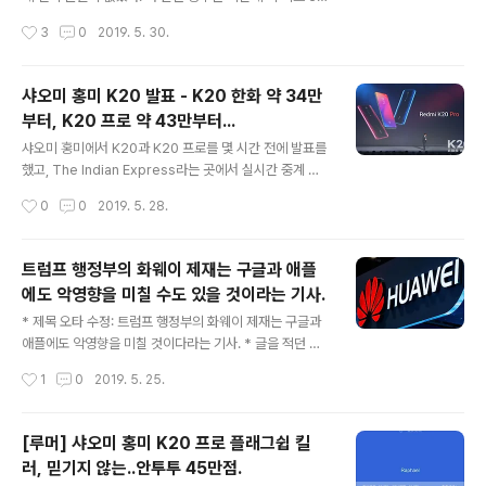
해외 기사를 볼 수 있었다. 그리고 인도에서 한달만에 백만
써 봤을뿐만 아니라, 미 8을 메인 폰으로 사용하고 있어서,
작성시간
3
0
2019. 5. 30.
대가 팔렸다고 했을때, 팔린 양을 다 합치면 삼..
미위(Miui) 적응이 워낙 쉬워서 그런 것일 것이다. 그리고
글자도 입력해보니, 거의 오타가 없었는데, 빨리 타자를 치
는 편이 아니니, 어쩌면 당연한 것일지도 모르겠다. 보통 샤
샤오미 홍미 K20 발표 - K20 한화 약 34만
오미 관련 카페에 터치 문제를 이야기하는 걸 들어보면, 적
부터, K20 프로 약 43만부터...
당한(??) 속도로 치는 건 괜찮은 데, 빠르게 치면 그 정도가
글 내용
심하다는 이야기를 들었었다. 샤오미 포코폰, 홍미노트 7
샤오미 홍미에서 K20과 K20 프로를 몇 시간 전에 발표를
등 가성비폰 쓸수록 국내 소비자에게도, 삼성, LG에게도
했고, The Indian Express라는 곳에서 실시간 중계 기
이득! @ 2019.5.23라는 글을 적었는데, 샤오미 관련 카
사를 낸 곳이 있어서 Xiaomi Redmi K20, Redmi K20
작성시간
0
0
2019. 5. 28.
페에 공유를 하기 위해 네이버 블로그에 터치 문제 주장..
Pro Price, Full Specifications, Features, Launch a
nd Release Date in India, Launch Event: Live Str
eaming Updates 그 곳에 내용을 읽고 이해한 내용 그대
트럼프 행정부의 화웨이 제재는 구글과 애플
로 간단히 번역을 했다. 실시간 중계상 약간씩의 오타나 번
에도 악영향을 미칠 수도 있을 것이라는 기사.
역 상에 오류가 있을 수도 있으니, 그 점 감안해서 읽어보길
글 내용
권한다. * 아래의 사진 출처는 모두 위 기사와 같다. 출처: h
* 제목 오타 수정: 트럼프 행정부의 화웨이 제재는 구글과
ttps://indianexpress.com/article/technology/mo
애플에도 악영향을 미칠 것이다라는 기사. * 글을 적던 메
bile-..
모장에만 수정하고는 블로그 글에는 수정하지 않았다는 걸
작성시간
1
0
2019. 5. 25.
몰랐다가 네이버 블로그에 링크를 걸려고 보니, 수정하지
않은 채로 글을 써서, 수정한 거니, 착오없길 권한다. 외산
스마트폰을 사용하다보니, 관련 카페에 글을 보고 있는데,
[루머] 샤오미 홍미 K20 프로 플래그쉽 킬
좀 한쪽 방향으로만 보는 기사가 많이 올라오던데, 이런 기
러, 믿기지 않는..안투투 45만점.
사는 못 봤던 듯 해서, 네이버 블로그에 적으려고 했으나,
글 내용