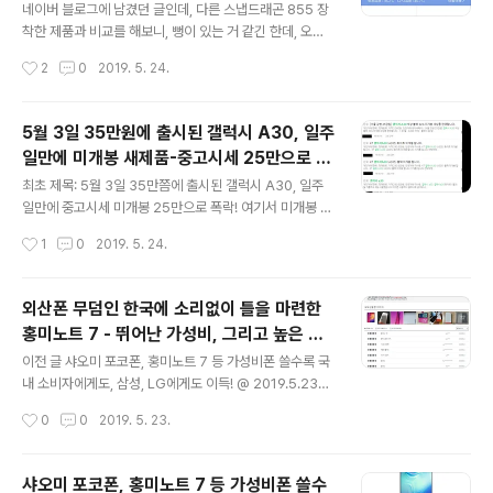
여기에 적기로 생각을 바꿨다. 기회가 닿으면 이것과 관련
네이버 블로그에 남겼던 글인데, 다른 스냅드래곤 855 장
한 이야기도 할 기회가 있을 것 같아서이다. 원문 기사: 9to
착한 제품과 비교를 해보니, 뻥이 있는 거 같긴 한데, 오버
5google의 기사 Huawei trade ban could hurt Go
클럭 등을 사용하면 가능하지 않을까라는 생각도 들어서
작성시간
2
0
2019. 5. 24.
ogle as well as Apple - 9to5Goog..
그것에 대해 내용 추가를 했다. * 추가 2019년 5월 29일
오후 6:20: 5월 28일 홍미 K20과 K20 프로가 발표되면
서, 아쉽게도 이 기사는 루머로 밝혀졌다. 정확한 안투투 점
5월 3일 35만원에 출시된 갤럭시 A30, 일주
수는 제일 아래에 점수를 추가하니, 참고하길 권한다. 샤오
일만에 미개봉 새제품-중고시세 25만으로 폭
미의 독자브랜드 홍미(Redmi)에 새로운 플래그쉽 28일
글 내용
락!
에 발표. 홍미노트7, 생폰으로 써도 충분할 디자인과 가격!!
최초 제목: 5월 3일 35만쯤에 출시된 갤럭시 A30, 일주
@ 2019.1.11에서 일부 발췌 - "어제 발표된 홍미노트 7은
일만에 중고시세 미개봉 25만으로 폭락! 여기서 미개봉 새
기존에 발표되던 홍미노트 시리즈에 새로운 제품인데, 이
제품 25만원이라는 것은 중고시세를 이야기하는 것이니
작성시간
1
0
2019. 5. 24.
번 제품을 기점으로 독자브랜드(플래그쉽의 서브 브랜드
착오없길 권합니다. 추가 2019.5.24 오후 10:53: 중고 시
로)..
세가 오르는 경우가 잘 없긴 하지만.... 변화하기 때문에 장
담할 순 없다. * 오해가 있을까 싶어서 추가한다. 아래에 5
외산폰 무덤인 한국에 소리없이 틀을 마련한
월 12일에 중고 거래 화면 캡처한 것은 5월 8일까지 거래
홍미노트 7 - 뛰어난 가성비, 그리고 높은 사
한 내역이 보인다. 그리고 5월 14일에 화면 캡처했다. 그리
글 내용
용자 만족도.
고 한참 뒤인(그 사이 한두번씩 확인은 했었고, 다만 화면
이전 글 샤오미 포코폰, 홍미노트 7 등 가성비폰 쓸수록 국
캡처를 하지 않았다.) 5월 23일에 화면 캡처한 것은 5월 2
내 소비자에게도, 삼성, LG에게도 이득! @ 2019.5.23라
1일쯤까지의 거래 내역이 보인다. 제품이 많이 안 올라오기
는 글을 적으면서 가성비폰이라는 유행어에 대해 이야길하
작성시간
0
0
2019. 5. 23.
때문에 누가 의도적으로 중고 시세를 올리기 위해 네..
고, 홍미노트 7이 은근히 잘 팔리고 있다는 이야길했다. 그
중 일부를 발췌해본다. ---- '외산폰의 무덤'인 국내 시장
에 조용히 안착한 샤오미 스마트폰. ...[중략]... 홍미노트 7
샤오미 포코폰, 홍미노트 7 등 가성비폰 쓸수