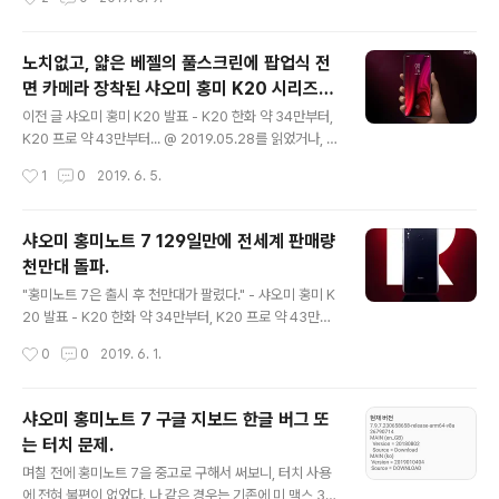
그리고 글이 상당히 긴 데, 미 9 국내 정식 ..
구했는데, 이전에 사용하던 사람의 데이터가 남아있을 지
도 모르기 때문에 깔끔하게 쓰기 위해 공장 초기화를 했다.
그리고 기기 이상 유무를 확인하기 위해 이것 저것 테스트
노치없고, 얇은 베젤의 풀스크린에 팝업식 전
하려고보니, 아래처럼 구글 지보드에 한글이 제대로 입력
면 카메라 장착된 샤오미 홍미 K20 시리즈--
이 되지 않는 것을 볼 수 있었다. 공장 초기화한 뒤, 구글 지
글 내용
플래그쉽 킬러 제품 소개
보드에 한글이 제대로 입력 안 됨--인터넷 접속 안 했을 때.
이전 글 샤오미 홍미 K20 발표 - K20 한화 약 34만부터,
영상의 앞부분은 미위(Miui는 샤오미의 안드로이드 운영
K20 프로 약 43만부터... @ 2019.05.28를 읽었거나, 다
체제 이름이고, 미위 10은 안드로이드 파이 기반의 안드로
른 곳에서 소식을 들었을 텐데, 홍미 K20과 K20 프로가 5
작성시간
1
0
2019. 6. 5.
이드이다.) 버전을 확인하는 것으로 보다시피 10.2.8.0으
월 28일에 발표되었고, 중국에서는 6월 1일쯤부터 판매를
로 초창기..
시작해서 실사용 리뷰를 볼 수 있을 것이다. 이번에는 제품
에 대한 간략한 배경 소개와 제품 사양에 대해 소개를 한다.
샤오미 홍미노트 7 129일만에 전세계 판매량
샤오미에서 홍미를 독자브랜드로... 샤오미에서 2019년 1
천만대 돌파.
월 10일에 홍미노트 7을 발표했다. 레드미(홍미노트) 7은
글 내용
샤오미에서 홍미노트 시리즈로 출시를 하던 최신 제품이었
"홍미노트 7은 출시 후 천만대가 팔렸다." - 샤오미 홍미 K
다. 그리고 샤오미에서 이 제품을 기점으로 독자브랜드로
20 발표 - K20 한화 약 34만부터, K20 프로 약 43만부
거듭남과 동시에 가격대비 성능이 뛰어난 제품 라인으로
터... @ 2019.05.28에서 발췌. 이 소식은 5월 28일 샤오
작성시간
0
0
2019. 6. 1.
확고하게 자리를 잡으려는 전력이 아닌가라는 이야기가
미 홍미의 플래그쉽인 K20 발표일에 알려진 소식이다. 출
많..
시 한달만에 백만대 팔린 기사가 몇번 있었다. 며칠 전에 적
었던 글 홍미노트 7 레드 색상 예약 판매. 15일부터 발송.
샤오미 홍미노트 7 구글 지보드 한글 버그 또
그리고 사용자 만족도. @ 2019.5.12을 참고하길 권한다.
는 터치 문제.
처음 중국에서 출시된 홍미노트 7은 한달만에 백만대 판매
글 내용
가 집계되었고, 국내에 출시될 쯤 인도에서도 출시가 되었
며칠 전에 홍미노트 7을 중고로 구해서 써보니, 터치 사용
는데, 중국과 마찬가지로 한달만에 백만대가 판매되었다는
에 전혀 불편이 없었다. 나 같은 경우는 기존에 미 맥스 3도