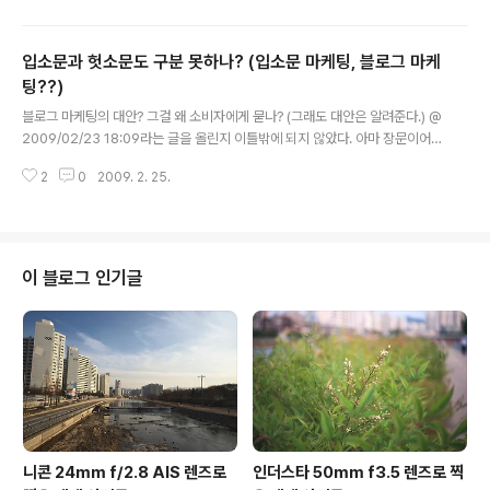
때문이겠지만(그 외에도 회사 출장도 갔던 적이 있었고, 영
어 배운다고 필리핀에도 8개월 정도 있어봤다.) 삼성과 LG
입소문과 헛소문도 구분 못하나? (입소문 마케팅, 블로그 마케
휴대폰이 그렇게 말레이지아의 휴대폰 시장에 영향을 미친
다고 할 정도로 많이 팔리는 것이 아니었다. 버스나 대중교
팅??)
글 내용
통 수단을 이용하거나 학교의 현지인 친구들을 보면 삼성
블로그 마케팅의 대안? 그걸 왜 소비자에게 묻나? (그래도 대안은 알려준다.) @
휴대폰을 사용하는 사람을 거의 볼 수가 없었다. 버스에 사
2009/02/23 18:09라는 글을 올린지 이틀밖에 되지 않았다. 아마 장문이어
람들이 꽉 차있어도 그들 중에 삼성 휴대폰을 사용하는 이
서 그랬으리라 생각된다. 그러나 끊임없이 블로그 마케팅이라느니, 입소문 마케
는 손가락에 뽑힐 정도였다. 그것이 귀국하기 전인 2007
2
0
2009. 2. 25.
팅이라느니, 그런 얘기들이 올라온다. 블로그 마케팅의 대안? 그걸 왜 소비자에
년까지의 상황이었다. 2001년 ..
게 묻나? (그래도 대안은 알려준다.) @ 2009/02/23 18:09 에서 발췌 입소문
과 헛소문을 착각하지 말자! 바로 여기서 일반인들이 쉽게 속는 것이 입소문이
라는 것도 약간의 카더라 통신이나 약간의 뻥튀기 정도는 문제없다고 생각한다.
하지만, 그것은 문제의 핵심이 아니지 않은가? 입소문이라는 것은 객관성이라
이 블로그 인기글
는 기반하에(즉, 객관적인 평가하에) 퍼지는 것이다. 가장 중요한 객관성이 빠졌
다..
니콘 24mm f/2.8 AIS 렌즈로
인더스타 50mm f3.5 렌즈로 찍