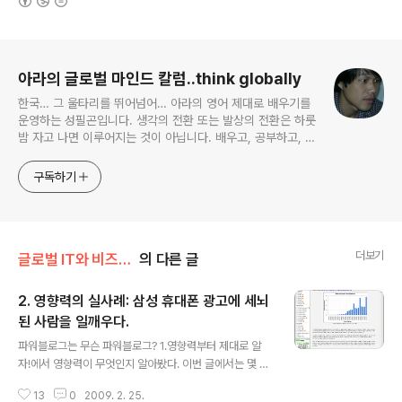
로그 정보
아라의 글로벌 마인드 칼럼..think globally
한국… 그 울타리를 뛰어넘어… 아라의 영어 제대로 배우기를
운영하는 성필곤입니다. 생각의 전환 또는 발상의 전환은 하룻
밤 자고 나면 이루어지는 것이 아닙니다. 배우고, 공부하고, 연
구하고, 고생한 한참 뒤에 조금씩 찾아오는 것입니다.
구독하기
더보기
글로벌 IT와 비즈니스/블로깅
의 다른 글
2. 영향력의 실사례: 삼성 휴대폰 광고에 세뇌
된 사람을 일깨우다.
글 내용
파워블로그는 무슨 파워블로그? 1.영향력부터 제대로 알
자!에서 영향력이 무엇인지 알아봤다. 이번 글에서는 몇 사
람에게 조그마한 영향을 미친 사례를 소개한다. 외국에 가
13
0
2009. 2. 25.
봤던 사람은 알겠지만... 말레이지아에 5년 정도 살아봤기