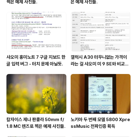
찍은 예제 사진들.
은 예제 사진들.
샤오미 홍미노트 7 구글 지보드 한
갤럭시 A30 터무니없는 가격이
글 입력 버그 - 터치 문제 아닐듯.
라는 걸 샤오미 미 9 SE와 비교해
보면 알 수 있다.
칼자이스 제나 판콜라 50mm f/
노키아 두 번째 모델 5800 Xpre
1.8 MC 렌즈로 찍은 예제 사진들.
ssMusic 전파인증 획득